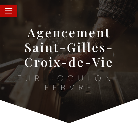
Panneau de gestion des cookies
agencement
Saint-Gilles-
Croix-de-Vie
EURL COULON-
FEBVRE