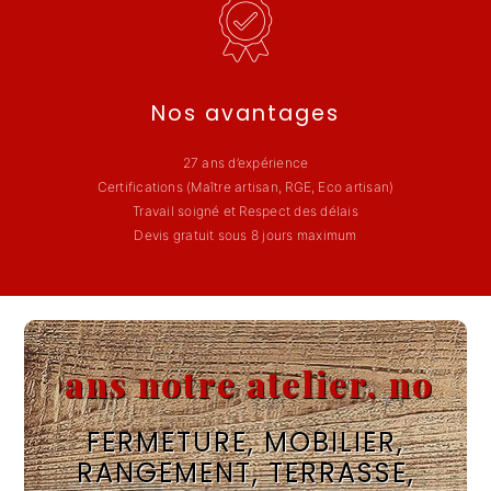
Nos avantages
27 ans d’expérience
Certifications (Maître artisan, RGE, Eco artisan)
Travail soigné et Respect des délais
Devis gratuit sous 8 jours maximum
Dans notre atelier, nous fa
FERMETURE, MOBILIER,
RANGEMENT, TERRASSE,