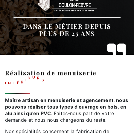
DANS LE MÉTIER DEPUIS
PLUS DE 25 ANS
Réalisation de menuiserie
S
I
N
T
É
R
I
E
U
R
Maître artisan en menuiserie et agencement, nous
pouvons réaliser tous types d’ouvrage en bois, en
alu ainsi qu'en PVC
. Faites-nous part de votre
demande et nous nous chargeons du reste.
Nos spécialités concernent la fabrication de